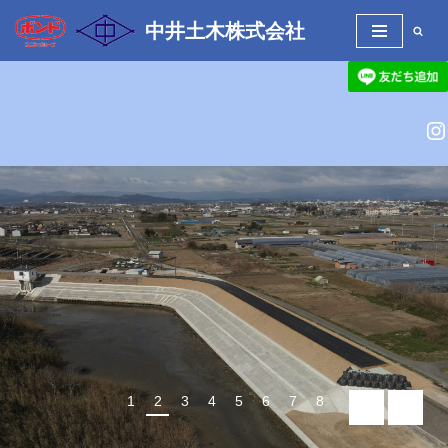
中井土木株式会社
コ
ン
テ
ン
ツ
へ
ス
キ
ッ
プ
1
2
3
4
5
6
7
8