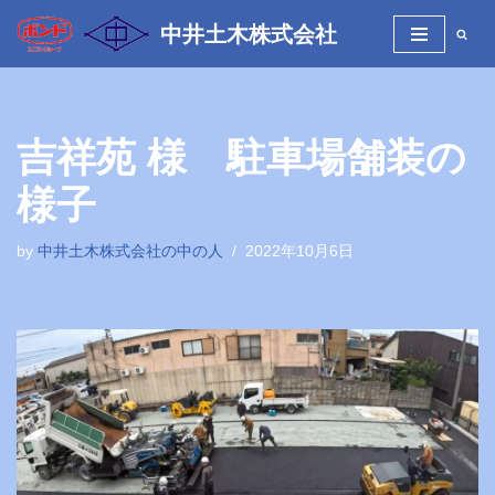
中井土木株式会社
コ
ン
テ
ン
吉祥苑 様 駐車場舗装の
ツ
へ
様子
ス
キ
by
中井土木株式会社の中の人
2022年10月6日
ッ
プ